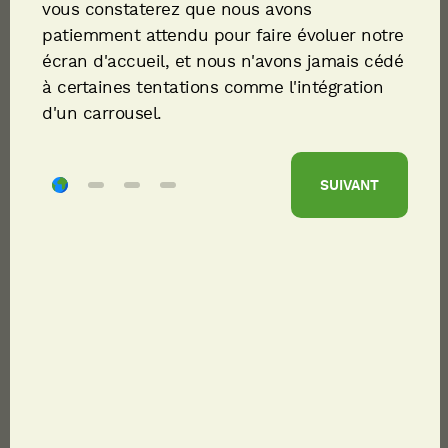
vous constaterez que nous avons
patiemment attendu pour faire évoluer notre
Collectivités
écran d'accueil, et nous n'avons jamais cédé
à certaines tentations comme l'intégration
Piscines
d'un carrousel.
Habitat
SUIVANT
Industrie
Data center
Intelligence artificielle
Santé
Blocs opératoires
Tertiaire