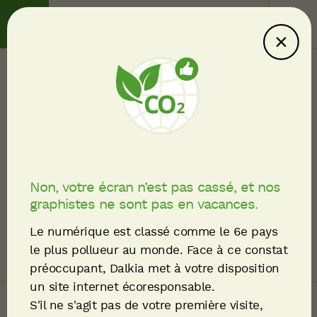
Contact
Service client
English
Ce site consomme
moins : explications
Accueil
Fil
Plan du site
d'Ariane
Non, votre écran n’est pas cassé, et nos
graphistes ne sont pas en vacances.
PARTAGER
Le numérique est classé comme le 6e pays
le plus pollueur au monde. Face à ce constat
préoccupant, Dalkia met à votre disposition
un site internet écoresponsable.
S'il ne s'agit pas de votre première visite,
Nos solutions