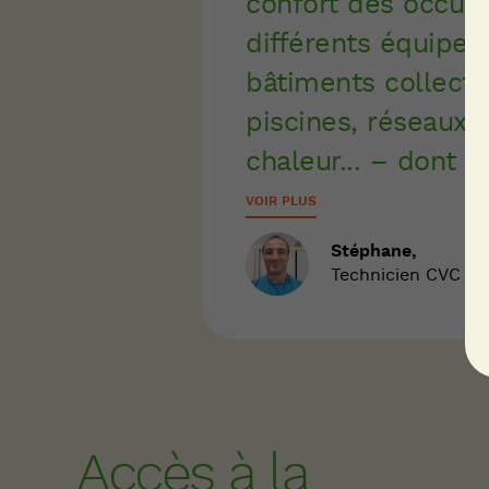
confort des occup
différents équipe
bâtiments collectif
piscines, réseaux 
chaleur... – dont 
VOIR PLUS
Stéphane,
Technicien CVC
Accès à la