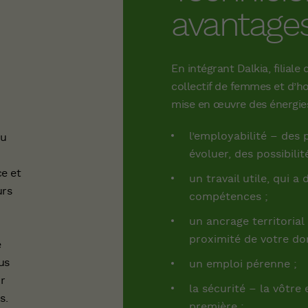
avantage
En intégrant Dalkia, filial
collectif de femmes et d’
mise en œuvre des énergies
l’employabilité – des
eu
évoluer, des possibili
e et
un travail utile, qui a
urs
compétences ;
un ancrage territorial 
proximité de votre dom
e
us
un emploi pérenne ;
r
la sécurité – la vôtre
s.
première ;