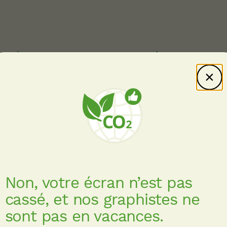
Témoignages des
hniciens CVC : Dalkia
er parce
Rattaché à un h
et, riche
travail concerne d
Non, votre écran n’est pas
 agit
domaines – chaud,
cassé, et nos graphistes ne
rer le
traitement de l'air
sont pas en vacances.