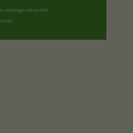
n package attractifs ;
ravail.