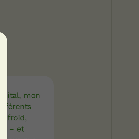
ôpital, mon
ifférents
 froid,
... – et