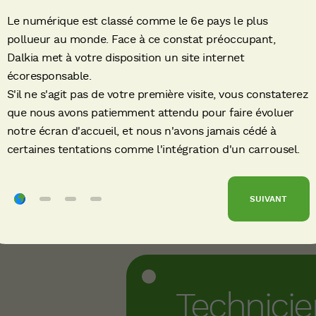
ants des
j’agis au quotidi
Le numérique est classé comme le 6e pays le plus
ments –
tout fonctionne
pollueur au monde. Face à ce constat préoccupant,
s,
parfaitement. Il f
Dalkia met à votre disposition un site internet
de
capable d'anticipe
écoresponsable.
S'il ne s'agit pas de votre première visite, vous constaterez
on a…
être…
que nous avons patiemment attendu pour faire évoluer
notre écran d'accueil, et nous n'avons jamais cédé à
VOIR PLUS
certaines tentations comme l'intégration d'un carrousel.
Antoni,
Technicien CVC
SUIVANT
Technicie