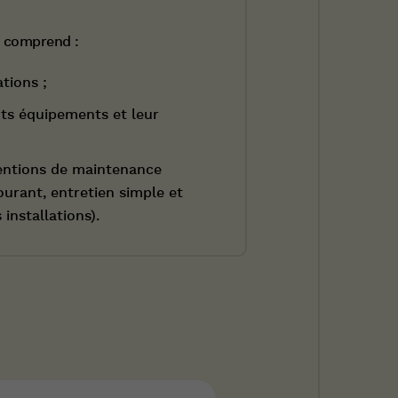
t comprend :
ations ;
nts équipements et leur
rventions de maintenance
ourant, entretien simple et
installations).