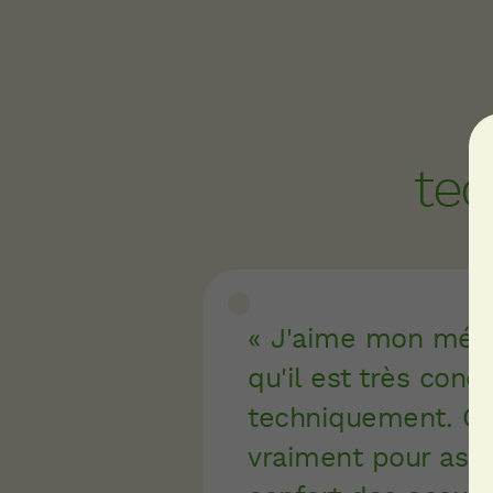
tec
J'aime mon méti
qu'il est très concr
techniquement. On
vraiment pour assu