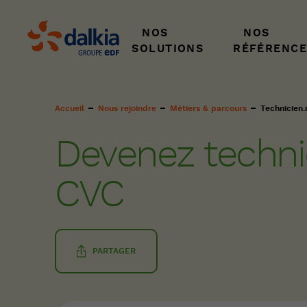
NOS
NOS
SOLUTIONS
RÉFÉRENCE
Fil
Accueil
Nous rejoindre
Métiers & parcours
Technicien
d'Ariane
Devenez techni
CVC
PARTAGER