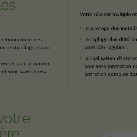
les
Votre rôle est multiple e
le pilotage des install
le réglage des différe
fonctionnement des
contrôle régulier ;
ion de chauffage, d'eau
la réalisation d'inte
onnectés pour organiser
courante (entretien c
é et vous savez être à
entretien complet des 
votre
ière