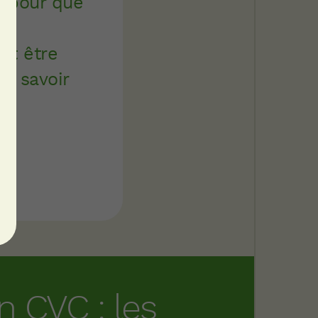
en pour que
aut être
r, savoir
n CVC : les