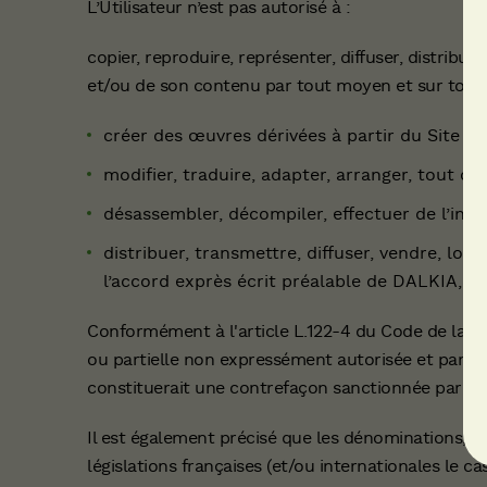
L’Utilisateur n’est pas autorisé à :
copier, reproduire, représenter, diffuser, distribu
et/ou de son contenu par tout moyen et sur tout 
créer des œuvres dérivées à partir du Site e
modifier, traduire, adapter, arranger, tout ou
désassembler, décompiler, effectuer de l’ingén
distribuer, transmettre, diffuser, vendre, lou
l’accord exprès écrit préalable de DALKIA, t
Conformément à l'article L.122-4 du Code de la Pro
ou partielle non expressément autorisée et par que
constituerait une contrefaçon sanctionnée par les 
Il est également précisé que les dénominations, ma
législations françaises (et/ou internationales le ca