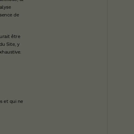
nalyse
bsence de
urait être
u Site, y
exhaustive.
s et qui ne