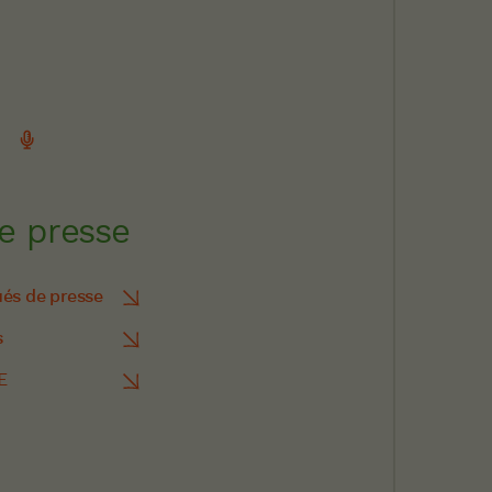
e presse
s de presse
s
E