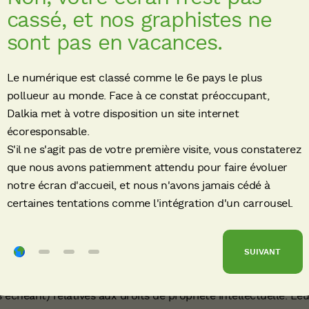
cassé, et nos graphistes ne
er, publier, de façon permanente ou provisoire, tout ou partie d
sont pas en vacances.
support connu ou inconnu à ce jour ;
Le numérique est classé comme le 6e pays le plus
t/ou de son contenu ;
pollueur au monde. Face à ce constat préoccupant,
 partie du Site et/ou de son contenu ;
Dalkia met à votre disposition un site internet
écoresponsable.
ierie inverse sur le Site et/ou sur son contenu ;
S'il ne s'agit pas de votre première visite, vous constaterez
er, concéder ou exploiter, de quelque manière que ce soit,
que nous avons patiemment attendu pour faire évoluer
out ou partie du Site et/ou de son contenu.
notre écran d'accueil, et nous n'avons jamais cédé à
certaines tentations comme l'intégration d'un carrousel.
priété Intellectuelle, toute représentation ou reproduction, 
lque procédé que ce soit du Site et/ou de son contenu serait 
articles L.335-2 et suivants du Code de la Propriété Intellect
SUIVANT
rques, signes et/logos, présents sur le Site sont protégés pa
s échéant) relatives aux droits de propriété intellectuelle. Leu