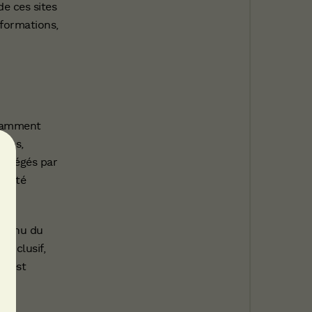
e ces sites
nformations,
otamment
ogos,
protégés par
priété
ontenu du
-exclusif,
s est