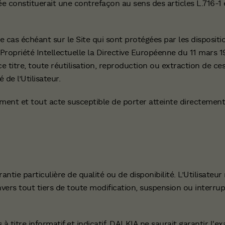
ée constituerait une contrefaçon au sens des articles L.716-1 
 cas échéant sur le Site qui sont protégées par les dispositio
 Propriété Intellectuelle la Directive Européenne du 11 mars 1
e titre, toute réutilisation, reproduction ou extraction de ce
de l’Utilisateur.
sement et tout acte susceptible de porter atteinte directemen
ntie particulière de qualité ou de disponibilité. L’Utilisateur
vers tout tiers de toute modification, suspension ou interrup
 titre informatif et indicatif. DALKIA ne saurait garantir l'ex