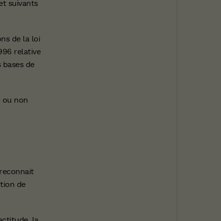
et suivants
ns de la loi
996 relative
s bases de
t ou non
 reconnait
tion de
actitude, la