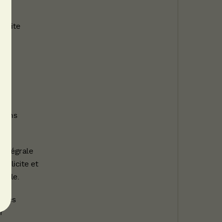
u Site
 sans
intégrale
illicite et
uelle.
r les
r