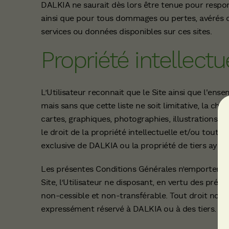
DALKIA ne saurait dès lors être tenue pour respon
ainsi que pour tous dommages ou pertes, avérés ou 
services ou données disponibles sur ces sites.
Propriété intellectu
L’Utilisateur reconnait que le Site ainsi que l'en
mais sans que cette liste ne soit limitative, la char
cartes, graphiques, photographies, illustrations,
le droit de la propriété intellectuelle et/ou tout a
exclusive de DALKIA ou la propriété de tiers ayant 
Les présentes Conditions Générales n’emportent au
Site, l’Utilisateur ne disposant, en vertu des prése
non-cessible et non-transférable. Tout droit non
expressément réservé à DALKIA ou à des tiers.