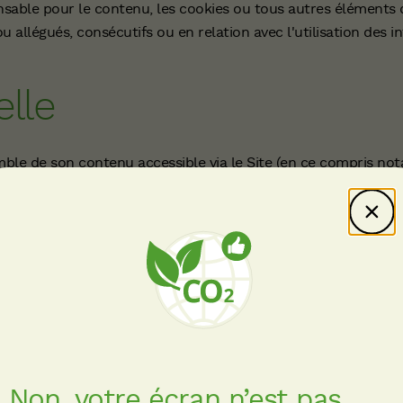
sable pour le contenu, les cookies ou tous autres éléments d
allégués, consécutifs ou en relation avec l'utilisation des i
elle
semble de son contenu accessible via le Site (en ce compris n
te graphique, l’architecture du Site, les textes, images, sons, l
 logiciels, programmes, marques, bases de données etc.) sont 
utre droit reconnu par la législation en vigueur, et sont la pro
autorisé DALKIA à les utiliser pour le Site.
cune cession de droits de propriété intellectuelle sur le c
ntes, que d’un simple droit d’accès et d’utilisation du Site non
 expressément concédé par les présentes Conditions Générale
Non, votre écran n’est pas