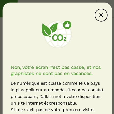
Contact
Service client
English
Ce site consomme
moins : explications
Retours d'expérience
Fil
Dalkia au Moyen Orient
d'Ariane
: le projet Kingdom
Non, votre écran n’est pas cassé, et nos
graphistes ne sont pas en vacances.
Centre
Le numérique est classé comme le 6e pays
le plus pollueur au monde. Face à ce constat
préoccupant, Dalkia met à votre disposition
un site internet écoresponsable.
S'il ne s'agit pas de votre première visite,