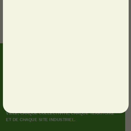
Données personnelles
Mentions légales
CGU
© 2023 Dalkia
Accessibilité
DALKIA, FILIALE DU GROUPE EDF, EST UN DES
LEADERS DES SERVICES ÉNERGÉTIQUES EN FRANCE.
DALKIA PROPOSE À SES CLIENTS DES SOLUTIONS SUR
MESURE À L'ÉCHELLE DE CHAQUE BÂTIMENT, CHAQUE
VILLE, CHAQUE COLLECTIVITÉ, CHAQUE TERRITOIRE
ET DE CHAQUE SITE INDUSTRIEL.