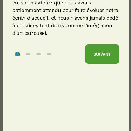
vous constaterez que nous avons
PARTAGER
patiemment attendu pour faire évoluer notre
écran d'accueil, et nous n'avons jamais cédé
07/03/2025
2 MINUTES
à certaines tentations comme l'intégration
d'un carrousel.
Kadir Mebarek, maire de Melun, Henri de
Meyrignac, maire de Vaux-le-Pénil, et
Benoit Guiblin, directeur régional de Dalkia
SUIVANT
en Île-de-France, ont conclu l’extension du
réseau de chaleur bas carbone avec
l’installation d’une nouvelle géothermie.
Melun et Vaux-le-Pénil, en Seine-et-Marne,
s’unissent pour renforcer leur engagement en
faveur de la transition énergétique.