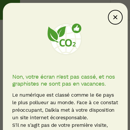
Contact
Service client
Ce site consomme
moins : explications
Communiqués de presse
Fil
Melun et Vaux-le-Pénil :
d'Ariane
le réseau de chaleur
Non, votre écran n’est pas cassé, et nos
graphistes ne sont pas en vacances.
bas carbone se
Le numérique est classé comme le 6e pays
développe grâce à une
le plus pollueur au monde. Face à ce constat
préoccupant, Dalkia met à votre disposition
nouvelle géothermie !
un site internet écoresponsable.
S'il ne s'agit pas de votre première visite,