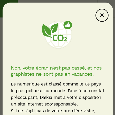
Contact
Service client
Ce site consomme
moins : explications
Métiers & parcours
Fil
Devenez technicien·ne
d'Ariane
d’exploitation
Non, votre écran n’est pas cassé, et nos
graphistes ne sont pas en vacances.
maintenance
Le numérique est classé comme le 6e pays
le plus pollueur au monde. Face à ce constat
préoccupant, Dalkia met à votre disposition
PARTAGER
un site internet écoresponsable.
S'il ne s'agit pas de votre première visite,