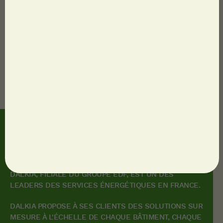
Conditions Générales de Vente (CGV)
Cookies
Crédits
Données personnelles
Mentions légales
CGU
© 2023 Dalkia
Accessibilité
DALKIA, FILIALE DU GROUPE EDF, EST UN DES
LEADERS DES SERVICES ÉNERGÉTIQUES EN FRANCE.
DALKIA PROPOSE À SES CLIENTS DES SOLUTIONS SUR
MESURE À L'ÉCHELLE DE CHAQUE BÂTIMENT, CHAQUE