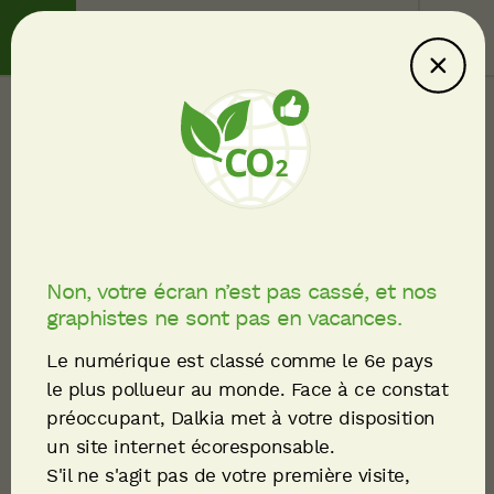
Contact
Service client
Ce site consomme
moins : explications
Nos références
Fil
Safran mise sur la
d'Ariane
géothermie profonde
Non, votre écran n’est pas cassé, et nos
graphistes ne sont pas en vacances.
pour une industrie
Le numérique est classé comme le 6e pays
décarbonée, aux côtés
le plus pollueur au monde. Face à ce constat
préoccupant, Dalkia met à votre disposition
du groupement Dalkia
un site internet écoresponsable.
– Arverne Group
S'il ne s'agit pas de votre première visite,