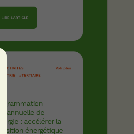
LIRE L'ARTICLE
LLECTIVITÉS
Voir plus
DUSTRIE
#TERTIAIRE
rogrammation
uriannuelle de
énergie : accélérer la
ansition énergétique