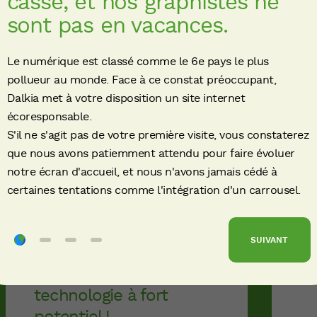
cassé, et nos graphistes ne
sont pas en vacances.
Le numérique est classé comme le 6e pays le plus
LIRE L'ARTICLE
pollueur au monde. Face à ce constat préoccupant,
Dalkia met à votre disposition un site internet
écoresponsable.
S'il ne s'agit pas de votre première visite, vous constaterez
que nous avons patiemment attendu pour faire évoluer
notre écran d'accueil, et nous n'avons jamais cédé à
certaines tentations comme l'intégration d'un carrousel.
#INDUSTRIE
Voir plus
#CO
#RÉSEAUX DE CHALEUR
#R
#ÉNERGIES DE
La
RÉCUPÉRATION
SUIVANT
l'
L’absorption : une
m
technologie à fort