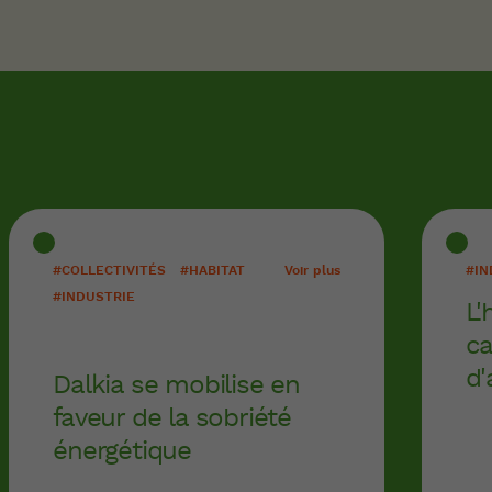
#COLLECTIVITÉS
#HABITAT
Voir plus
#IN
#INDUSTRIE
L'
ca
d'
Dalkia se mobilise en
faveur de la sobriété
énergétique