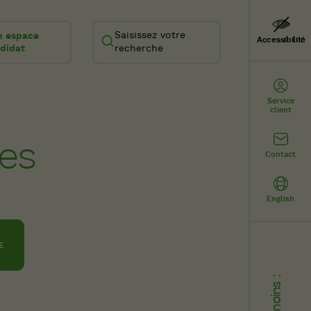
Saisissez votre
 espace
Accessibilité
didat
recherche
Service
client
res
Contact
English