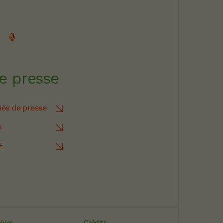
e presse
s de presse
s
E