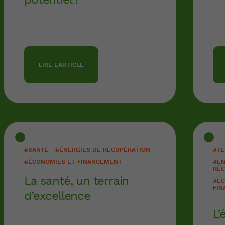
potentiel !
LIRE L'ARTICLE
#SANTÉ
#ÉNERGIES DE RÉCUPÉRATION
#TE
#ÉCONOMIES ET FINANCEMENT
#ÉN
RÉC
La santé, un terrain
#ÉC
FIN
d’excellence
L’