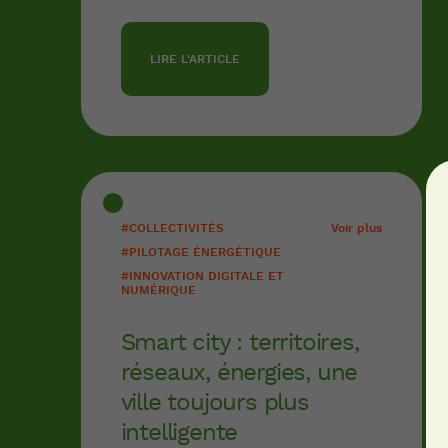
LIRE L'ARTICLE
#COLLECTIVITÉS
Voir plus
#PILOTAGE ÉNERGÉTIQUE
#INNOVATION DIGITALE ET
NUMÉRIQUE
Smart city : territoires,
réseaux, énergies, une
ville toujours plus
intelligente