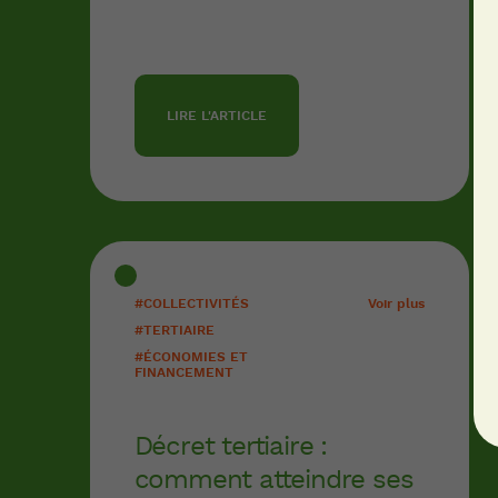
LIRE L'ARTICLE
#COLLECTIVITÉS
Voir plus
#TERTIAIRE
#ÉCONOMIES ET
FINANCEMENT
Décret tertiaire :
comment atteindre ses