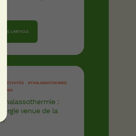
LIRE L'ARTICLE
LLECTIVITÉS
#THALASSOTHERMIE
EGARDS
 thalassothermie :
énergie venue de la
er