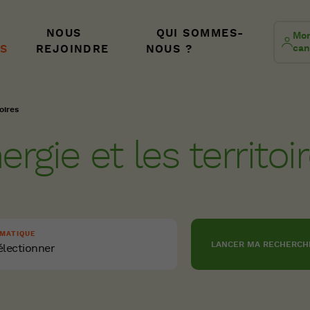
NOUS
QUI SOMMES-
Mon
S
REJOINDRE
NOUS ?
can
oires
ergie et les territoi
MATIQUE
électionner