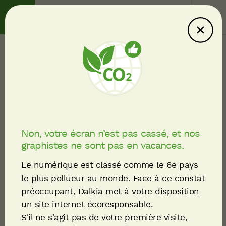
Contact
Service client
English
Ce site consomme
moins : explications
Nos références
Fil
Regards sur l'énergie et
d'Ariane
les territoires
Non, votre écran n’est pas cassé, et nos
graphistes ne sont pas en vacances.
Le numérique est classé comme le 6e pays
le plus pollueur au monde. Face à ce constat
SECTEUR
préoccupant, Dalkia met à votre disposition
un site internet écoresponsable.
S'il ne s'agit pas de votre première visite,
THÉMATIQUE