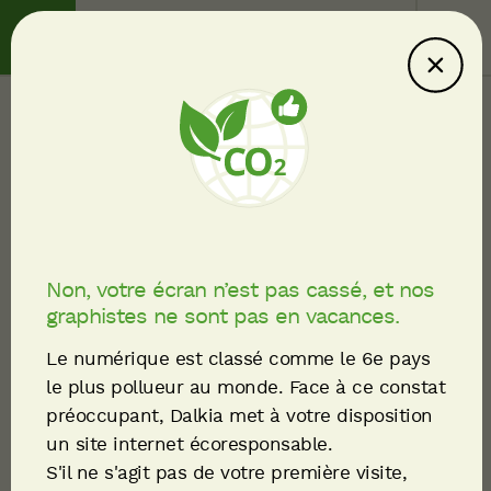
Contact
Service client
Ce site consomme
moins : explications
Liste des offres d'emploi
Fil
Électromécanicien.ne –
d'Ariane
Chaufferie vapeur et
Non, votre écran n’est pas cassé, et nos
graphistes ne sont pas en vacances.
biomasse H/F
Le numérique est classé comme le 6e pays
le plus pollueur au monde. Face à ce constat
préoccupant, Dalkia met à votre disposition
un site internet écoresponsable.
S'il ne s'agit pas de votre première visite,