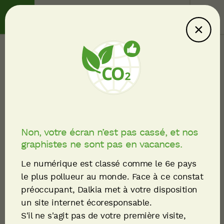
Contact
Service client
Ce site consomme
moins : explications
Liste des offres d'emploi
Fil
Technicien
d'Ariane
d'Exploitation Froid H/F
Non, votre écran n’est pas cassé, et nos
graphistes ne sont pas en vacances.
Le numérique est classé comme le 6e pays
le plus pollueur au monde. Face à ce constat
préoccupant, Dalkia met à votre disposition
un site internet écoresponsable.
S'il ne s'agit pas de votre première visite,