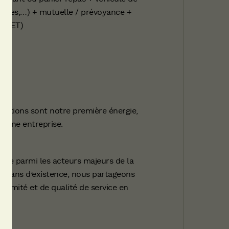
cances,…) + mutuelle / prévoyance +
 (CET)
lutions sont notre première énergie,
’une entreprise.
mpte parmi les acteurs majeurs de la
 111 ans d’existence, nous partageons
oximité et de qualité de service en