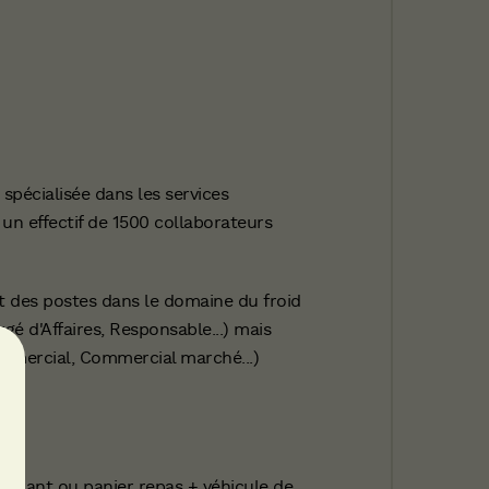
 spécialisée dans les services
 un effectif de 1500 collaborateurs
it des postes dans le domaine du froid
gé d'Affaires, Responsable...) mais
mmercial, Commercial marché...)
aurant ou panier repas + véhicule de