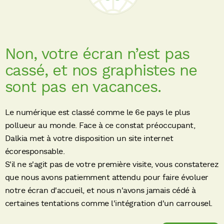
service selon poste + comité d’entreprise (chèques va
intéressement / participation + Compte Epargne Temps
Non, votre écran n’est pas
Votre profil
cassé, et nos graphistes ne
sont pas en vacances.
Parce que les femmes et les hommes de Dalkia Froid So
Le numérique est classé comme le 6e pays le plus
nous mettons tout en œuvre pour leur proposer plus qu
pollueur au monde. Face à ce constat préoccupant,
Dalkia met à votre disposition un site internet
écoresponsable.
Dalkia Froid Solutions, filiale de Dalkia groupe EDF, co
S'il ne s'agit pas de votre première visite, vous constaterez
réfrigération industrielle et commerciale. Riche de nos
que nous avons patiemment attendu pour faire évoluer
avec nos clients et nos équipes des valeurs fortes de pr
notre écran d'accueil, et nous n'avons jamais cédé à
s’appuyant sur la renommée du groupe EDF.
certaines tentations comme l'intégration d'un carrousel.