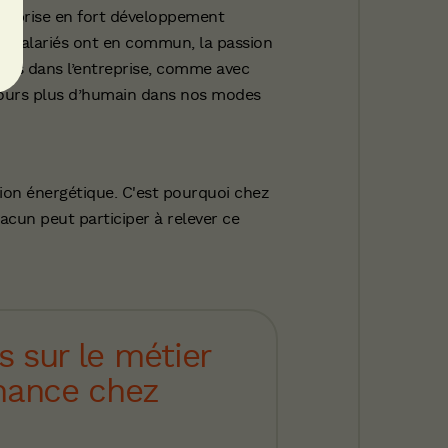
ntreprise en fort développement
50 salariés ont en commun, la passion
tions dans l’entreprise, comme avec
ours plus d’humain dans nos modes
ion énergétique. C'est pourquoi chez
cun peut participer à relever ce
s sur le métier
nance chez