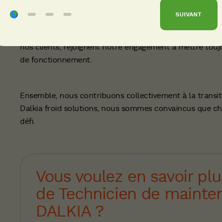
Rejoindre Dalkia Froid Solutions, c’est rejoindre une e
SUIVANT
proposant de multiples possibilités d’évolution. Nos 13
de notre métier. L’esprit d’équipe et la qualité des rela
nos clients,
rejoignent notre engagement à mettre touj
de fonctionnement.
Ensemble, nous contribuons collectivement à la transit
Dalkia froid solutions, nous sommes convaincus que cha
défi.
Vous voulez en savoir plu
de Technicien de mainte
DALKIA ?