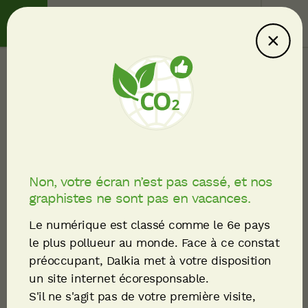
Contact
Service client
Ce site consomme
moins : explications
Communiqués de presse
Fil
Inauguration du réseau
d'Ariane
de chaleur TÉRA :
Non, votre écran n’est pas cassé, et nos
graphistes ne sont pas en vacances.
Thonon-les-Bains
Le numérique est classé comme le 6e pays
franchit une étape
le plus pollueur au monde. Face à ce constat
préoccupant, Dalkia met à votre disposition
majeure de sa
un site internet écoresponsable.
transition énergétique
S'il ne s'agit pas de votre première visite,