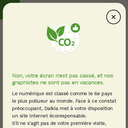
Contact
Service client
Ce site consomme
moins : explications
Communiqués de presse
Fil
METRON et Dalkia
d'Ariane
prolongent leur
Non, votre écran n’est pas cassé, et nos
graphistes ne sont pas en vacances.
partenariat stratégique
Le numérique est classé comme le 6e pays
pour accélérer la
le plus pollueur au monde. Face à ce constat
préoccupant, Dalkia met à votre disposition
performance
un site internet écoresponsable.
énergétique des
S'il ne s'agit pas de votre première visite,