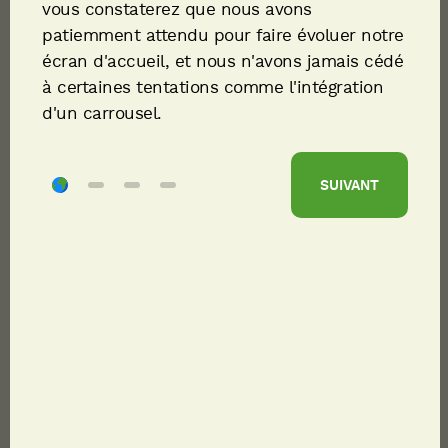
vous constaterez que nous avons
industriels européens
patiemment attendu pour faire évoluer notre
écran d'accueil, et nous n'avons jamais cédé
à certaines tentations comme l'intégration
d'un carrousel.
PARTAGER
16/02/2026
2 MINUTES
SUIVANT
METRON, cleantech française spécialisée
dans la performance énergétique, annonce
le renouvellement de son partenariat
stratégique avec Dalkia, filiale du groupe
EDF. Cette coopération permettra de
poursuivre le développement de la
plateforme
Dalkia Analytics powered by
METRON,
un outil innovant qui permet aux
industriels européens de modéliser,