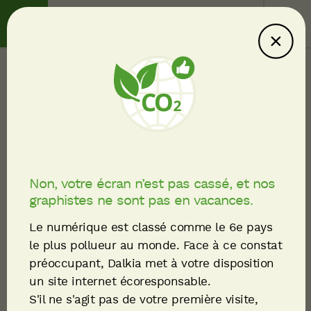
Contact
Service client
Accueil
Fil
Télécharger le livre
d'Ariane
blanc électrification et
Non, votre écran n’est pas cassé, et nos
graphistes ne sont pas en vacances.
flexibilité
Le numérique est classé comme le 6e pays
le plus pollueur au monde. Face à ce constat
préoccupant, Dalkia met à votre disposition
ÊTES-VOUS DÉJÀ CLIENT DE DALKIA ?
un site internet écoresponsable.
OuI
Non
S'il ne s'agit pas de votre première visite,